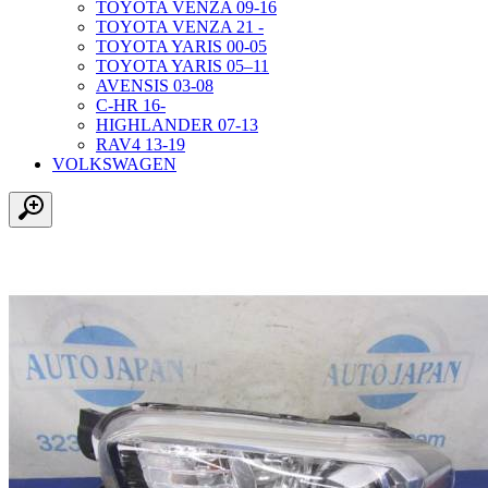
TOYOTA VENZA 09-16
TOYOTA VENZA 21 -
TOYOTA YARIS 00-05
TOYOTA YARIS 05–11
AVENSIS 03-08
C-HR 16-
HIGHLANDER 07-13
RAV4 13-19
VOLKSWAGEN