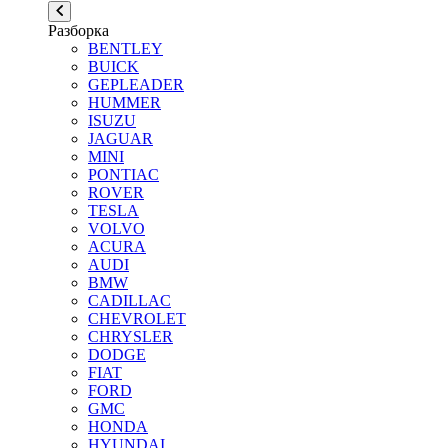
Разборка
BENTLEY
BUICK
GEPLEADER
HUMMER
ISUZU
JAGUAR
MINI
PONTIAC
ROVER
TESLA
VOLVO
ACURA
AUDI
BMW
CADILLAC
CHEVROLET
CHRYSLER
DODGE
FIAT
FORD
GMC
HONDA
HYUNDAI