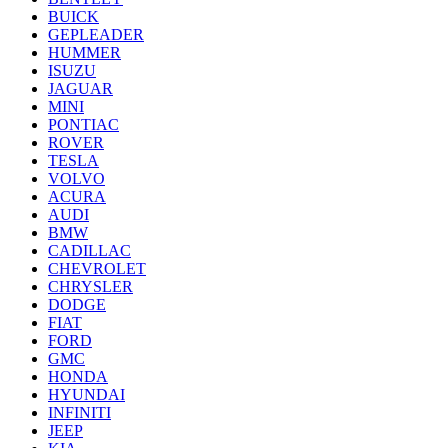
BUICK
GEPLEADER
HUMMER
ISUZU
JAGUAR
MINI
PONTIAC
ROVER
TESLA
VOLVO
ACURA
AUDI
BMW
CADILLAC
CHEVROLET
CHRYSLER
DODGE
FIAT
FORD
GMC
HONDA
HYUNDAI
INFINITI
JEEP