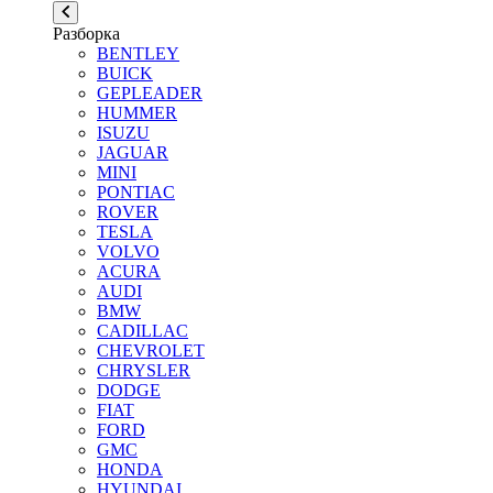
Разборка
BENTLEY
BUICK
GEPLEADER
HUMMER
ISUZU
JAGUAR
MINI
PONTIAC
ROVER
TESLA
VOLVO
ACURA
AUDI
BMW
CADILLAC
CHEVROLET
CHRYSLER
DODGE
FIAT
FORD
GMC
HONDA
HYUNDAI