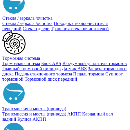
Стекла / зеркала /очистка
Стекла / зеркала /очистка
Поводок стеклоочистителя
передний
Стекло двери
Трапеция стеклоочистителей
Тормозная система
Тормозная система
Блок ABS
Вакуумный усилитель тормозов
Главный тормозной цилиндр
Датчик ABS
Защита тормозного
диска
Педаль стояночного тормоза
Педаль тормоза
Суппорт
тормозной
Тормозной диск передний
Трансмиссия и мосты (привода)
Трансмиссия и мосты (привода)
АКПП
Карданный вал
задний
Кулиса АКПП