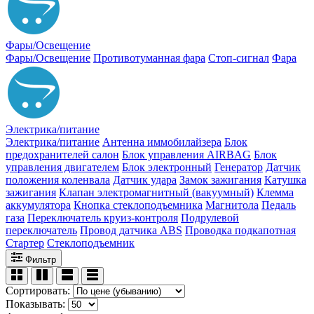
Фары/Освещение
Фары/Освещение
Противотуманная фара
Стоп-сигнал
Фара
Электрика/питание
Электрика/питание
Антенна иммобилайзера
Блок
предохранителей салон
Блок управления AIRBAG
Блок
управления двигателем
Блок электронный
Генератор
Датчик
положения коленвала
Датчик удара
Замок зажигания
Катушка
зажигания
Клапан электромагнитный (вакуумный)
Клемма
аккумулятора
Кнопка стеклоподъемника
Магнитола
Педаль
газа
Переключатель круиз-контроля
Подрулевой
переключатель
Провод датчика ABS
Проводка подкапотная
Стартер
Стеклоподъемник
Фильтр
Сортировать:
Показывать: