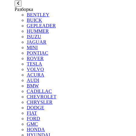
Разборка
BENTLEY
BUICK
GEPLEADER
HUMMER
ISUZU
JAGUAR
MINI
PONTIAC
ROVER
TESLA
VOLVO
ACURA
AUDI
BMW
CADILLAC
CHEVROLET
CHRYSLER
DODGE
FIAT
FORD
GMC
HONDA
HYUNDAI