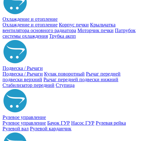
Охлаждение и отопление
Охлаждение и отопление
Корпус печки
Крыльчатка
вентилятора основного радиатора
Моторчик печки
Патрубок
системы охлаждения
Трубка акпп
Подвеска / Рычаги
Подвеска / Рычаги
Кулак поворотный
Рычаг передней
подвески верхний
Рычаг передней подвески нижний
Стабилизатор передний
Ступица
Рулевое управление
Рулевое управление
Бачок ГУР
Насос ГУР
Рулевая рейка
Рулевой вал
Рулевой карданчик