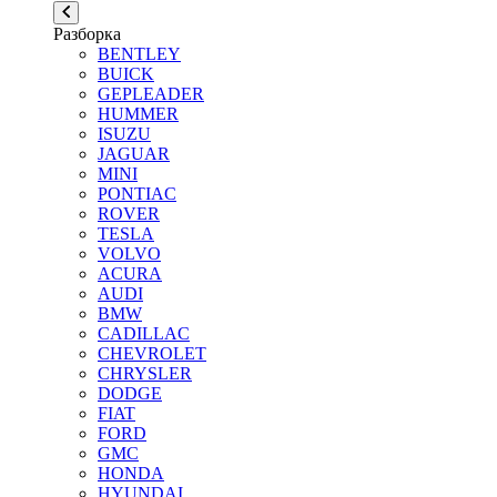
Разборка
BENTLEY
BUICK
GEPLEADER
HUMMER
ISUZU
JAGUAR
MINI
PONTIAC
ROVER
TESLA
VOLVO
ACURA
AUDI
BMW
CADILLAC
CHEVROLET
CHRYSLER
DODGE
FIAT
FORD
GMC
HONDA
HYUNDAI