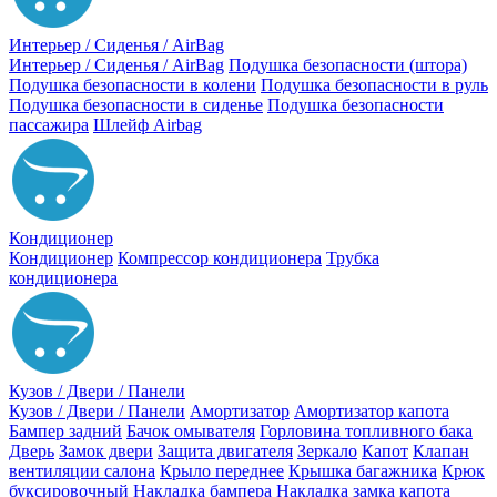
Интерьер / Сиденья / AirBag
Интерьер / Сиденья / AirBag
Подушка безопасности (штора)
Подушка безопасности в колени
Подушка безопасности в руль
Подушка безопасности в сиденье
Подушка безопасности
пассажира
Шлейф Airbag
Кондиционер
Кондиционер
Компрессор кондиционера
Трубка
кондиционера
Кузов / Двери / Панели
Кузов / Двери / Панели
Амортизатор
Амортизатор капота
Бампер задний
Бачок омывателя
Горловина топливного бака
Дверь
Замок двери
Защита двигателя
Зеркало
Капот
Клапан
вентиляции салона
Крыло переднее
Крышка багажника
Крюк
буксировочный
Накладка бампера
Накладка замка капота