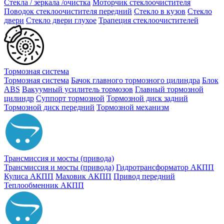
Стекла / зеркала /очистка
Моторчик стеклоочистителя
Поводок стеклоочистителя передний
Стекло в кузов
Стекло
двери
Стекло двери глухое
Трапеция стеклоочистителей
Тормозная система
Тормозная система
Бачок главного тормозного цилиндра
Блок
ABS
Вакуумный усилитель тормозов
Главный тормозной
цилиндр
Суппорт тормозной
Тормозной диск задний
Тормозной диск передний
Тормозной механизм
Трансмиссия и мосты (привода)
Трансмиссия и мосты (привода)
Гидротрансформатор АКПП
Кулиса АКПП
Маховик АКПП
Привод передний
Теплообменник АКПП