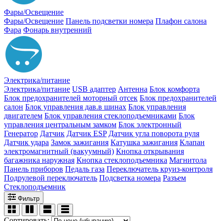
Фары/Освещение
Фары/Освещение
Панель подсветки номера
Плафон салона
Фара
Фонарь внутренний
Электрика/питание
Электрика/питание
USB адаптер
Антенна
Блок комфорта
Блок предохранителей моторный отсек
Блок предохранителей
салон
Блок управления дав.в шинах
Блок управления
двигателем
Блок управления стеклоподъемниками
Блок
управления центральным замком
Блок электронный
Генератор
Датчик
Датчик ESP
Датчик угла поворота руля
Датчик удара
Замок зажигания
Катушка зажигания
Клапан
электромагнитный (вакуумный)
Кнопка открывания
багажника наружная
Кнопка стеклоподъемника
Магнитола
Панель приборов
Педаль газа
Переключатель круиз-контроля
Подрулевой переключатель
Подсветка номера
Разъем
Стеклоподъемник
Фильтр
Сортировать: