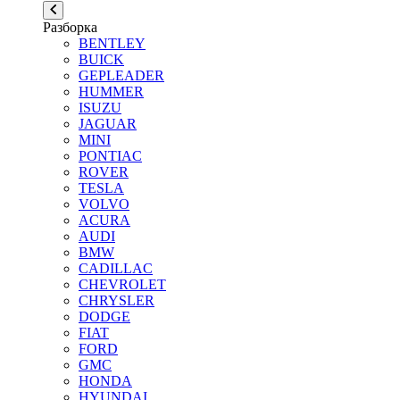
Разборка
BENTLEY
BUICK
GEPLEADER
HUMMER
ISUZU
JAGUAR
MINI
PONTIAC
ROVER
TESLA
VOLVO
ACURA
AUDI
BMW
CADILLAC
CHEVROLET
CHRYSLER
DODGE
FIAT
FORD
GMC
HONDA
HYUNDAI