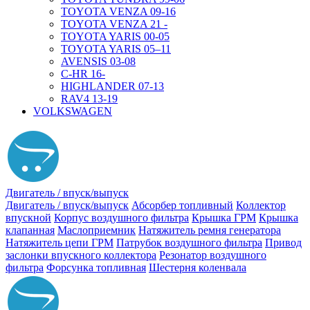
TOYOTA VENZA 09-16
TOYOTA VENZA 21 -
TOYOTA YARIS 00-05
TOYOTA YARIS 05–11
AVENSIS 03-08
C-HR 16-
HIGHLANDER 07-13
RAV4 13-19
VOLKSWAGEN
Двигатель / впуск/выпуск
Двигатель / впуск/выпуск
Абсорбер топливный
Коллектор
впускной
Корпус воздушного фильтра
Крышка ГРМ
Крышка
клапанная
Маслоприемник
Натяжитель ремня генератора
Натяжитель цепи ГРМ
Патрубок воздушного фильтра
Привод
заслонки впускного коллектора
Резонатор воздушного
фильтра
Форсунка топливная
Шестерня коленвала