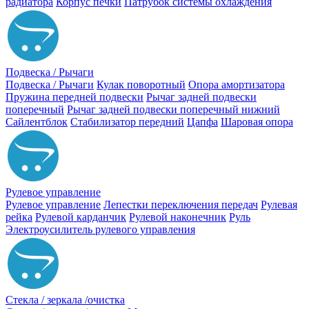
радиатора
Корпус печки
Патрубок системы охлаждения
Подвеска / Рычаги
Подвеска / Рычаги
Кулак поворотный
Опора амортизатора
Пружина передней подвески
Рычаг задней подвески
поперечный
Рычаг задней подвески поперечный нижний
Сайлентблок
Стабилизатор передний
Цапфа
Шаровая опора
Рулевое управление
Рулевое управление
Лепестки переключения передач
Рулевая
рейка
Рулевой карданчик
Рулевой наконечник
Руль
Электроусилитель рулевого управления
Стекла / зеркала /очистка