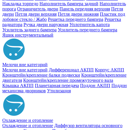
Накладка торпедо
Наполнитель бампера задний
Наполнитель
порога
Ограничитель двери
Панель передняя верхняя
Петля
двери
Петля двери верхняя
Петля двери нижняя
Пластик под
лобовое стекло / Жабо
Решетка переднего бампера
Решетка
радиатора
Ручка двери наружная
Уплотнитель капота
Усилитель заднего бампера
Усилитель переднего бампера
Ящик инструментальный
Мелочи вне категорий
Мелочи вне категорий
Дифференциал АКПП
Корпус АКПП
Кронштейн/крепление балки подвески
Кронштейн/крепление
двигателя
Кронштейн/крепление промежуточного вала
Крышка АКПП
Планетарная передача
Поддон АКПП
Поддон
механизма дворников
Утилизация
Охлаждение и отопление
Охлаждение и отопление
Диффузор вентилятора основного