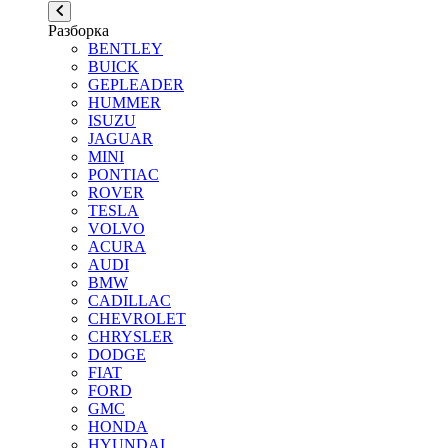
Разборка
BENTLEY
BUICK
GEPLEADER
HUMMER
ISUZU
JAGUAR
MINI
PONTIAC
ROVER
TESLA
VOLVO
ACURA
AUDI
BMW
CADILLAC
CHEVROLET
CHRYSLER
DODGE
FIAT
FORD
GMC
HONDA
HYUNDAI