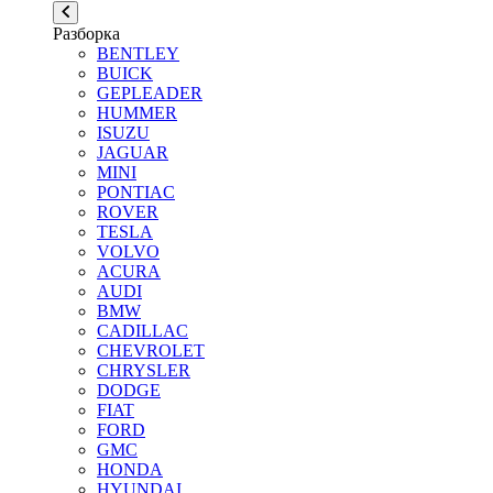
Разборка
BENTLEY
BUICK
GEPLEADER
HUMMER
ISUZU
JAGUAR
MINI
PONTIAC
ROVER
TESLA
VOLVO
ACURA
AUDI
BMW
CADILLAC
CHEVROLET
CHRYSLER
DODGE
FIAT
FORD
GMC
HONDA
HYUNDAI