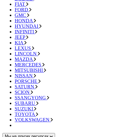
FIAT
FORD
GMC
HONDA
HYUNDAI
INFINITI
JEEP
KIA
LEXUS
LINCOLN
MAZDA
MERCEDES
MITSUBISHI
NISSAN
PORSCHE
SATURN
SCION
SSANGYONG
SUBARU
SUZUKI
TOYOTA
VOLKSWAGEN
Мы на других ресурсах