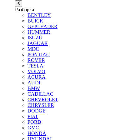
Разборка
BENTLEY
BUICK
GEPLEADER
HUMMER
ISUZU
JAGUAR
MINI
PONTIAC
ROVER
TESLA
VOLVO
ACURA
AUDI
BMW
CADILLAC
CHEVROLET
CHRYSLER
DODGE
FIAT
FORD
GMC
HONDA
HYUNDAI