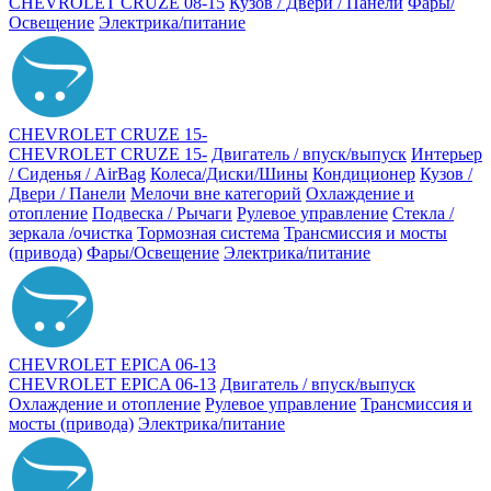
CHEVROLET CRUZE 08-15
Кузов / Двери / Панели
Фары/
Освещение
Электрика/питание
CHEVROLET CRUZE 15-
CHEVROLET CRUZE 15-
Двигатель / впуск/выпуск
Интерьер
/ Сиденья / AirBag
Колеса/Диски/Шины
Кондиционер
Кузов /
Двери / Панели
Мелочи вне категорий
Охлаждение и
отопление
Подвеска / Рычаги
Рулевое управление
Стекла /
зеркала /очистка
Тормозная система
Трансмиссия и мосты
(привода)
Фары/Освещение
Электрика/питание
CHEVROLET EPICA 06-13
CHEVROLET EPICA 06-13
Двигатель / впуск/выпуск
Охлаждение и отопление
Рулевое управление
Трансмиссия и
мосты (привода)
Электрика/питание