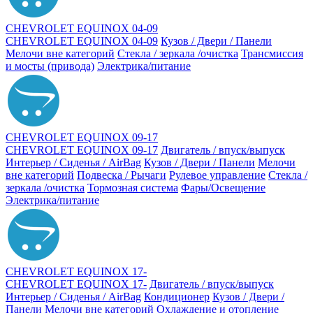
CHEVROLET EQUINOX 04-09
CHEVROLET EQUINOX 04-09
Кузов / Двери / Панели
Мелочи вне категорий
Стекла / зеркала /очистка
Трансмиссия
и мосты (привода)
Электрика/питание
CHEVROLET EQUINOX 09-17
CHEVROLET EQUINOX 09-17
Двигатель / впуск/выпуск
Интерьер / Сиденья / AirBag
Кузов / Двери / Панели
Мелочи
вне категорий
Подвеска / Рычаги
Рулевое управление
Стекла /
зеркала /очистка
Тормозная система
Фары/Освещение
Электрика/питание
CHEVROLET EQUINOX 17-
CHEVROLET EQUINOX 17-
Двигатель / впуск/выпуск
Интерьер / Сиденья / AirBag
Кондиционер
Кузов / Двери /
Панели
Мелочи вне категорий
Охлаждение и отопление