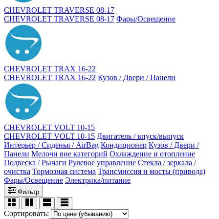
CHEVROLET TRAVERSE 08-17
CHEVROLET TRAVERSE 08-17
Фары/Освещение
CHEVROLET TRAX 16-22
CHEVROLET TRAX 16-22
Кузов / Двери / Панели
CHEVROLET VOLT 10-15
CHEVROLET VOLT 10-15
Двигатель / впуск/выпуск
Интерьер / Сиденья / AirBag
Кондиционер
Кузов / Двери /
Панели
Мелочи вне категорий
Охлаждение и отопление
Подвеска / Рычаги
Рулевое управление
Стекла / зеркала /
очистка
Тормозная система
Трансмиссия и мосты (привода)
Фары/Освещение
Электрика/питание
Фильтр
Сортировать: