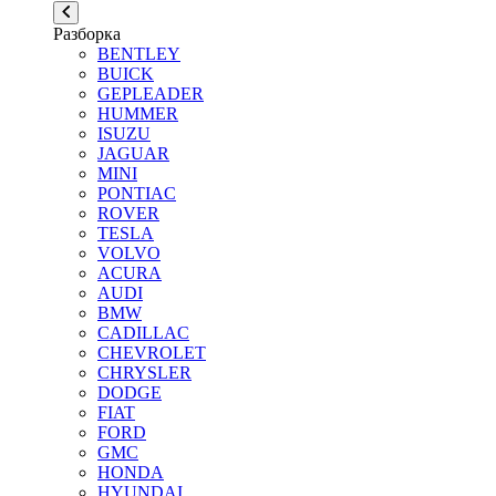
Разборка
BENTLEY
BUICK
GEPLEADER
HUMMER
ISUZU
JAGUAR
MINI
PONTIAC
ROVER
TESLA
VOLVO
ACURA
AUDI
BMW
CADILLAC
CHEVROLET
CHRYSLER
DODGE
FIAT
FORD
GMC
HONDA
HYUNDAI