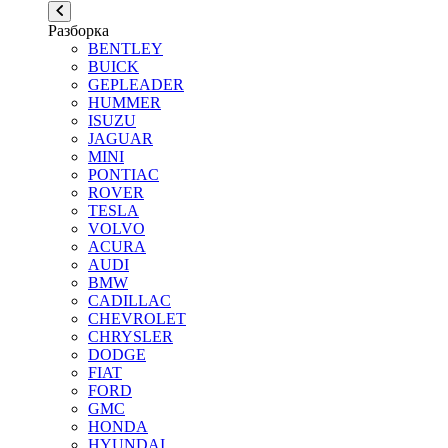
Разборка
BENTLEY
BUICK
GEPLEADER
HUMMER
ISUZU
JAGUAR
MINI
PONTIAC
ROVER
TESLA
VOLVO
ACURA
AUDI
BMW
CADILLAC
CHEVROLET
CHRYSLER
DODGE
FIAT
FORD
GMC
HONDA
HYUNDAI