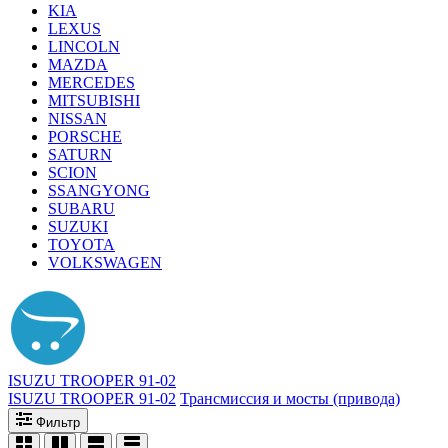
KIA
LEXUS
LINCOLN
MAZDA
MERCEDES
MITSUBISHI
NISSAN
PORSCHE
SATURN
SCION
SSANGYONG
SUBARU
SUZUKI
TOYOTA
VOLKSWAGEN
ISUZU TROOPER 91-02
ISUZU TROOPER 91-02
Трансмиссия и мосты (привода)
Фильтр