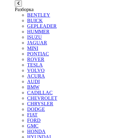
Разборка
BENTLEY
BUICK
GEPLEADER
HUMMER
ISUZU
JAGUAR
MINI
PONTIAC
ROVER
TESLA
VOLVO
ACURA
AUDI
BMW
CADILLAC
CHEVROLET
CHRYSLER
DODGE
FIAT
FORD
GMC
HONDA
HYUNDAI