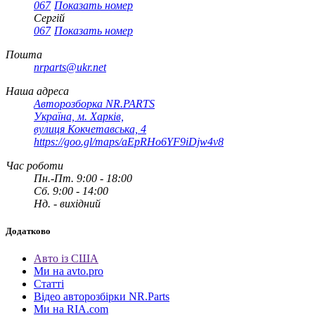
067
Показать номер
Сергій
067
Показать номер
Пошта
nrparts@ukr.net
Наша адреса
Авторозборка NR.PARTS
Україна, м. Харків,
вулиця Кокчетавська, 4
https://goo.gl/maps/aEpRHo6YF9iDjw4v8
Час роботи
Пн.-Пт. 9:00 - 18:00
Сб. 9:00 - 14:00
Нд. - вихідний
Додатково
Авто із США
Ми на avto.pro
Статті
Відео авторозбірки NR.Parts
Ми на RIA.com