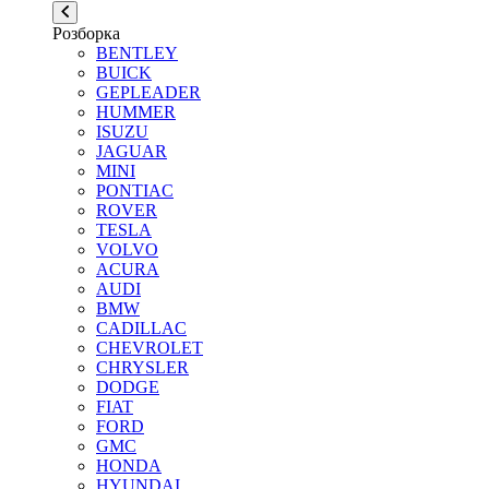
Розборка
BENTLEY
BUICK
GEPLEADER
HUMMER
ISUZU
JAGUAR
MINI
PONTIAC
ROVER
TESLA
VOLVO
ACURA
AUDI
BMW
CADILLAC
CHEVROLET
CHRYSLER
DODGE
FIAT
FORD
GMC
HONDA
HYUNDAI