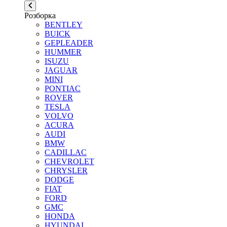
Розборка
BENTLEY
BUICK
GEPLEADER
HUMMER
ISUZU
JAGUAR
MINI
PONTIAC
ROVER
TESLA
VOLVO
ACURA
AUDI
BMW
CADILLAC
CHEVROLET
CHRYSLER
DODGE
FIAT
FORD
GMC
HONDA
HYUNDAI