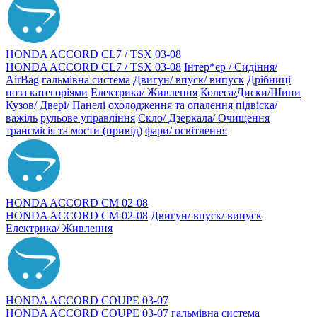
HONDA ACCORD CL7 / TSX 03-08
HONDA ACCORD CL7 / TSX 03-08
Інтер*єр / Сидіння/
AirBag
гальмівна система
Двигун/ впуск/ випуск
Дрібниці
поза категоріями
Електрика/ Живлення
Колеса/Диски/Шини
Кузов/ Двері/ Панелі
охолодження та опалення
підвіска/
важіль
рульове управління
Скло/ Дзеркала/ Очищення
трансмісія та мости (привід)
фари/ освітлення
HONDA ACCORD CM 02-08
HONDA ACCORD CM 02-08
Двигун/ впуск/ випуск
Електрика/ Живлення
HONDA ACCORD COUPE 03-07
HONDA ACCORD COUPE 03-07
гальмівна система