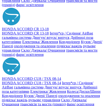
управління
Скло/ Дзеркала/ Очищення
трансмісія та мости
(привід)
фари/ освітлення
HONDA ACCORD CR 13-18
HONDA ACCORD CR 13-18
Інтер*єр / Сидіння/ AirBag
гальмівна система
Двигун/ впуск/ випуск
Дрібниці поза
категоріями
Електрика/ Живлення
Кондиціонер
Кузов/ Двері/
Панелі
охолодження та опалення
підвіска/ важіль
рульове
управління
Скло/ Дзеркала/ Очищення
трансмісія та мости
(привід)
фари/ освітлення
HONDA ACCORD CU8 / TSX 08-14
HONDA ACCORD CU8 / TSX 08-14
Інтер*єр / Сидіння/
AirBag
гальмівна система
Двигун/ впуск/ випуск
Дрібниці
поза категоріями
Електрика/ Живлення
Колеса/Диски/Шини
Кондиціонер
Кузов/ Двері/ Панелі
охолодження та опалення
підвіска/ важіль
рульове управління
Скло/ Дзеркала/
Очищення
трансмісія та мости (привід)
фари/ освітлення