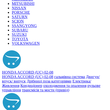
MITSUBISHI
NISSAN
PORSCHE
SATURN
SCION
SSANGYONG
SUBARU
SUZUKI
TOYOTA
VOLKSWAGEN
HONDA ACCORD (UC) 02-08
HONDA ACCORD (UC) 02-08
гальмівна система
Двигун/
впуск/ випуск
Дрібниці поза категоріями
Електрика/
Живлення
Кондиціонер
охолодження та опалення
рульове
управління
трансмісія та мости (привід)