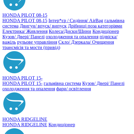
HONDA PILOT 08-15
HONDA PILOT 08-15
Інтер*єр / Сидіння/ AirBag
гальмівна
система
Двигун/ впуск/ випуск
Дрібниці поза категоріями
Електрика/ Живлення
Колеса/Диски/Шини
Кондиціонер
Кузов/ Двері/ Панелі
охолодження та опалення
підвіска/
важіль
рульове управління
Скло/ Дзеркала/ Очищення
трансмісія та мости (привід)
HONDA PILOT 15-
HONDA PILOT 15-
гальмівна система
Кузов/ Двері/ Панелі
охолодження та опалення
фари/ освітлення
HONDA RIDGELINE
HONDA RIDGELINE
Кондиціонер