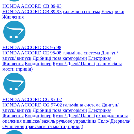
HONDA ACCORD CB 89-93
HONDA ACCORD CB 89-93
гальмівна система
Електрика/
Живлення
HONDA ACCORD CE 95-98
HONDA ACCORD CE 95-98
гальмівна система
Двигун/
впуск/ випуск
Дрібниці поза категоріями
Електрика/
Живлення
Кондиціонер
Кузов/ Двері/ Панелі
трансмісія та
мости (привід)
HONDA ACCORD CG 97-02
HONDA ACCORD CG 97-02
гальмівна система
Двигун/
впуск/ випуск
Дрібниці поза категоріями
Електрика/
Живлення
Кондиціонер
Кузов/ Двері/ Панелі
охолодження та
опалення
підвіска/ важіль
рульове управління
Скло/ Дзеркала/
Очищення
трансмісія та мости (привід)