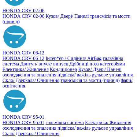
HONDA CRV 02-06
HONDA CRV 02-06
Кузов/ Двері/ Панелі
трансмісія та мости
(привід)
HONDA CRV 06-12
HONDA CRV 06-12
Інтер*єр / Сидіння/ AirBag
гальмівна
система
Двигун/ впуск/ випуск
Дрібниці поза категоріями
Електрика/ Живлення
Кондиціонер
Кузов/ Двері/ Панелі
охолодження та опалення
підвіска/ важіль
рульове управління
Скло/ Дзеркала/ Очищення
трансмісія та мости (привід)
фари/
освітлення
HONDA CRV 95-01
HONDA CRV 95-01
гальмівна система
Електрика/ Живлення
охолодження та опалення
підвіска/ важіль
рульове управління
Скло/ Дзеркала/ Очищення