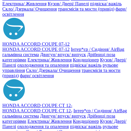
Електрика/ Живлення
Кузов/ Двері/ Панелі
підвіска/ важіль
Скло/ Дзеркала/ Очищення
трансмісія та мости (привід)
фари/
освітлення
HONDA ACCORD COUPE 07-12
HONDA ACCORD COUPE 07-12
Інтер*єр / Сидіння/ AirBag
гальмівна система
Двигун/ впуск/ випуск
Дрібниці поза
категоріями
Електрика/ Живлення
Кондиціонер
Кузов/ Двері/
Панелі
охолодження та опалення
підвіска/ важіль
рульове
управління
Скло/ Дзеркала/ Очищення
трансмісія та мости
(привід)
фари/ освітлення
HONDA ACCORD COUPE CT 12-
HONDA ACCORD COUPE CT 12-
Інтер*єр / Сидіння/ AirBag
гальмівна система
Двигун/ впуск/ випуск
Дрібниці поза
категоріями
Електрика/ Живлення
Кондиціонер
Кузов/ Двері/
Панелі
охолодження та опалення
підвіска/ важіль
рульове