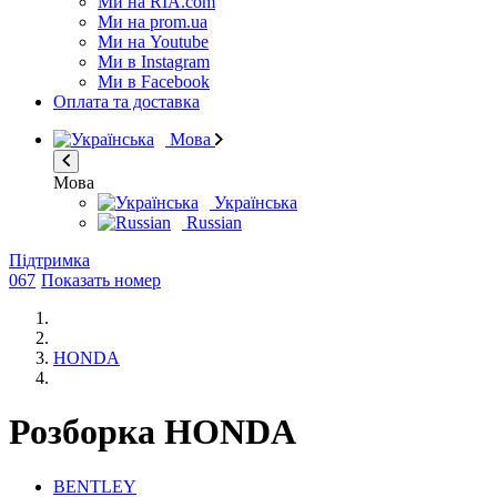
Ми на RIA.com
Ми на prom.ua
Ми на Youtube
Ми в Instagram
Ми в Facebook
Оплата та доставка
Мова
Мова
Українська
Russian
Підтримка
067
Показать номер
HONDA
Розборка HONDA
BENTLEY