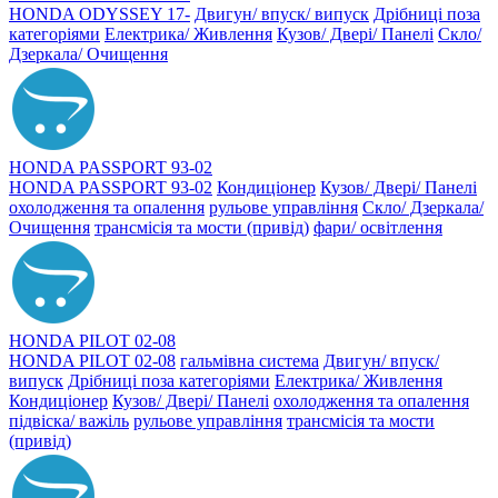
HONDA ODYSSEY 17-
Двигун/ впуск/ випуск
Дрібниці поза
категоріями
Електрика/ Живлення
Кузов/ Двері/ Панелі
Скло/
Дзеркала/ Очищення
HONDA PASSPORT 93-02
HONDA PASSPORT 93-02
Кондиціонер
Кузов/ Двері/ Панелі
охолодження та опалення
рульове управління
Скло/ Дзеркала/
Очищення
трансмісія та мости (привід)
фари/ освітлення
HONDA PILOT 02-08
HONDA PILOT 02-08
гальмівна система
Двигун/ впуск/
випуск
Дрібниці поза категоріями
Електрика/ Живлення
Кондиціонер
Кузов/ Двері/ Панелі
охолодження та опалення
підвіска/ важіль
рульове управління
трансмісія та мости
(привід)