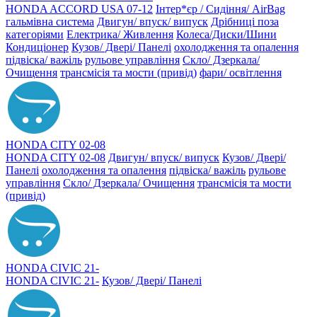
HONDA ACCORD USA 07-12
Інтер*єр / Сидіння/ AirBag
гальмівна система
Двигун/ впуск/ випуск
Дрібниці поза
категоріями
Електрика/ Живлення
Колеса/Диски/Шини
Кондиціонер
Кузов/ Двері/ Панелі
охолодження та опалення
підвіска/ важіль
рульове управління
Скло/ Дзеркала/
Очищення
трансмісія та мости (привід)
фари/ освітлення
HONDA CITY 02-08
HONDA CITY 02-08
Двигун/ впуск/ випуск
Кузов/ Двері/
Панелі
охолодження та опалення
підвіска/ важіль
рульове
управління
Скло/ Дзеркала/ Очищення
трансмісія та мости
(привід)
HONDA CIVIC 21-
HONDA CIVIC 21-
Кузов/ Двері/ Панелі