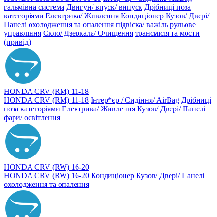
гальмівна система
Двигун/ впуск/ випуск
Дрібниці поза
категоріями
Електрика/ Живлення
Кондиціонер
Кузов/ Двері/
Панелі
охолодження та опалення
підвіска/ важіль
рульове
управління
Скло/ Дзеркала/ Очищення
трансмісія та мости
(привід)
HONDA CRV (RM) 11-18
HONDA CRV (RM) 11-18
Інтер*єр / Сидіння/ AirBag
Дрібниці
поза категоріями
Електрика/ Живлення
Кузов/ Двері/ Панелі
фари/ освітлення
HONDA CRV (RW) 16-20
HONDA CRV (RW) 16-20
Кондиціонер
Кузов/ Двері/ Панелі
охолодження та опалення