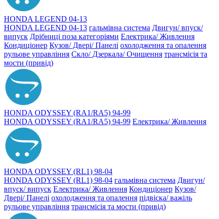
HONDA LEGEND 04-13
HONDA LEGEND 04-13
гальмівна система
Двигун/ впуск/
випуск
Дрібниці поза категоріями
Електрика/ Живлення
Кондиціонер
Кузов/ Двері/ Панелі
охолодження та опалення
рульове управління
Скло/ Дзеркала/ Очищення
трансмісія та
мости (привід)
HONDA ODYSSEY (RA1/RA5) 94-99
HONDA ODYSSEY (RA1/RA5) 94-99
Електрика/ Живлення
HONDA ODYSSEY (RL1) 98-04
HONDA ODYSSEY (RL1) 98-04
гальмівна система
Двигун/
впуск/ випуск
Електрика/ Живлення
Кондиціонер
Кузов/
Двері/ Панелі
охолодження та опалення
підвіска/ важіль
рульове управління
трансмісія та мости (привід)