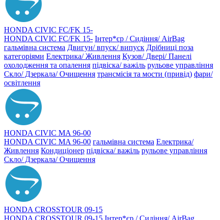
HONDA CIVIC FC/FK 15-
HONDA CIVIC FC/FK 15-
Інтер*єр / Сидіння/ AirBag
гальмівна система
Двигун/ впуск/ випуск
Дрібниці поза
категоріями
Електрика/ Живлення
Кузов/ Двері/ Панелі
охолодження та опалення
підвіска/ важіль
рульове управління
Скло/ Дзеркала/ Очищення
трансмісія та мости (привід)
фари/
освітлення
HONDA CIVIC MA 96-00
HONDA CIVIC MA 96-00
гальмівна система
Електрика/
Живлення
Кондиціонер
підвіска/ важіль
рульове управління
Скло/ Дзеркала/ Очищення
HONDA CROSSTOUR 09-15
HONDA CROSSTOUR 09-15
Інтер*єр / Сидіння/ AirBag