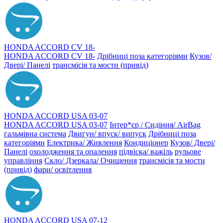
HONDA ACCORD CV 18-
HONDA ACCORD CV 18-
Дрібниці поза категоріями
Кузов/
Двері/ Панелі
трансмісія та мости (привід)
HONDA ACCORD USA 03-07
HONDA ACCORD USA 03-07
Інтер*єр / Сидіння/ AirBag
гальмівна система
Двигун/ впуск/ випуск
Дрібниці поза
категоріями
Електрика/ Живлення
Кондиціонер
Кузов/ Двері/
Панелі
охолодження та опалення
підвіска/ важіль
рульове
управління
Скло/ Дзеркала/ Очищення
трансмісія та мости
(привід)
фари/ освітлення
HONDA ACCORD USA 07-12