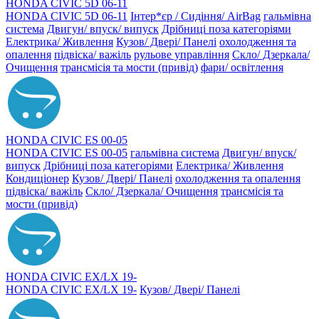
HONDA CIVIC 5D 06-11
HONDA CIVIC 5D 06-11
Інтер*єр / Сидіння/ AirBag
гальмівна
система
Двигун/ впуск/ випуск
Дрібниці поза категоріями
Електрика/ Живлення
Кузов/ Двері/ Панелі
охолодження та
опалення
підвіска/ важіль
рульове управління
Скло/ Дзеркала/
Очищення
трансмісія та мости (привід)
фари/ освітлення
HONDA CIVIC ES 00-05
HONDA CIVIC ES 00-05
гальмівна система
Двигун/ впуск/
випуск
Дрібниці поза категоріями
Електрика/ Живлення
Кондиціонер
Кузов/ Двері/ Панелі
охолодження та опалення
підвіска/ важіль
Скло/ Дзеркала/ Очищення
трансмісія та
мости (привід)
HONDA CIVIC EX/LX 19-
HONDA CIVIC EX/LX 19-
Кузов/ Двері/ Панелі