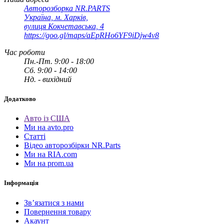
Авторозборка NR.PARTS
Україна, м. Харків,
вулиця Кокчетавська, 4
https://goo.gl/maps/aEpRHo6YF9iDjw4v8
Час роботи
Пн.-Пт. 9:00 - 18:00
Сб. 9:00 - 14:00
Нд. - вихідний
Додатково
Авто із США
Ми на avto.pro
Статті
Відео авторозбірки NR.Parts
Ми на RIA.com
Ми на prom.ua
Інформація
Зв’язатися з нами
Повернення товару
Акаунт