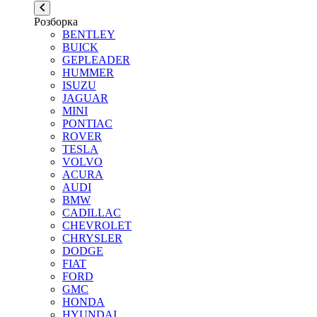
Розборка
BENTLEY
BUICK
GEPLEADER
HUMMER
ISUZU
JAGUAR
MINI
PONTIAC
ROVER
TESLA
VOLVO
ACURA
AUDI
BMW
CADILLAC
CHEVROLET
CHRYSLER
DODGE
FIAT
FORD
GMC
HONDA
HYUNDAI