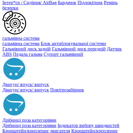
Інтер*єр / Сидіння/ AirBag
Бардачок
Підлокітник
Ремінь
безпеки
гальмівна система
гальмівна система
Блок антиблокувальної системи
Гальмівний диск задній
Гальмівний диск передній
Датчик
ABS
Педаль гальма
Супорт гальмівний
Двигун/ впуск/ випуск
Двигун/ впуск/ випуск
Повітрозабірник
Дрібниці поза категоріями
Дрібниці поза категоріями
Індикатор вибору швидкостей
Кронштейн/крепление двигателя
Кронштейн/крепление