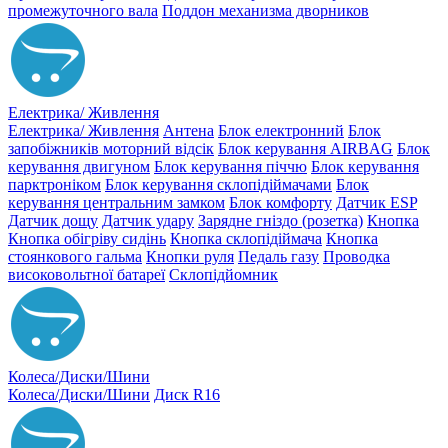
промежуточного вала
Поддон механизма дворников
Електрика/ Живлення
Електрика/ Живлення
Антена
Блок електронний
Блок
запобіжників моторний відсік
Блок керування AIRBAG
Блок
керування двигуном
Блок керування піччю
Блок керування
парктроніком
Блок керування склопідіймачами
Блок
керування центральним замком
Блок комфорту
Датчик ESP
Датчик дощу
Датчик удару
Зарядне гніздо (розетка)
Кнопка
Кнопка обігріву сидінь
Кнопка склопідіймача
Кнопка
стоянкового гальма
Кнопки руля
Педаль газу
Проводка
високовольтної батареї
Склопідйомник
Колеса/Диски/Шини
Колеса/Диски/Шини
Диск R16