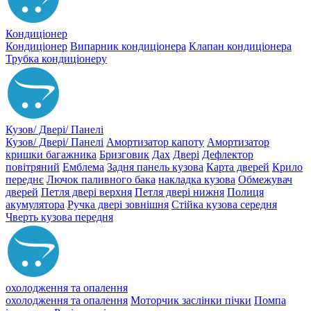
Кондиціонер
Кондиціонер
Випарник кондиціонера
Клапан кондиціонера
Трубка кондиціонеру
Кузов/ Двері/ Панелі
Кузов/ Двері/ Панелі
Амортизатор капоту
Амортизатор
кришки багажника
Бризговик
Дах
Двері
Дефлектор
повітряний
Емблема
Задня панель кузова
Карта дверей
Крило
переднє
Лючок паливного бака
накладка кузова
Обмежувач
дверей
Петля двері верхня
Петля двері нижня
Полиця
акумулятора
Ручка двері зовнішня
Стійка кузова середня
Чверть кузова передня
охолодження та опалення
охолодження та опалення
Моторчик заслінки пічки
Помпа