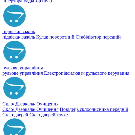
інвертора
Радіатор пічки
підвіска/ важіль
підвіска/ важіль
Кулак поворотний
Стабілізатор передній
рульове управління
рульове управління
Електропідсилювач рульового керування
Скло/ Дзеркала/ Очищення
Скло/ Дзеркала/ Очищення
Повідець склоочисника передній
Скло дверей
Скло дверей глухе