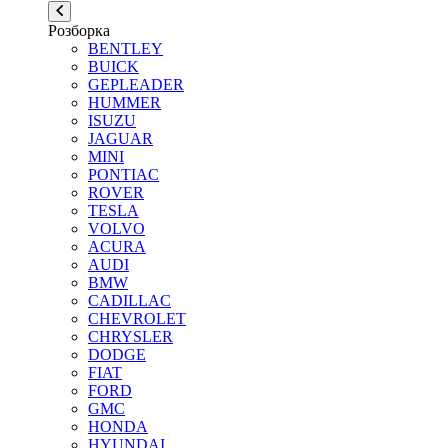
Розборка
BENTLEY
BUICK
GEPLEADER
HUMMER
ISUZU
JAGUAR
MINI
PONTIAC
ROVER
TESLA
VOLVO
ACURA
AUDI
BMW
CADILLAC
CHEVROLET
CHRYSLER
DODGE
FIAT
FORD
GMC
HONDA
HYUNDAI