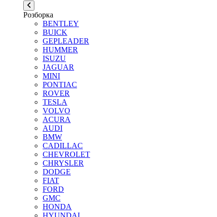
Розборка
BENTLEY
BUICK
GEPLEADER
HUMMER
ISUZU
JAGUAR
MINI
PONTIAC
ROVER
TESLA
VOLVO
ACURA
AUDI
BMW
CADILLAC
CHEVROLET
CHRYSLER
DODGE
FIAT
FORD
GMC
HONDA
HYUNDAI