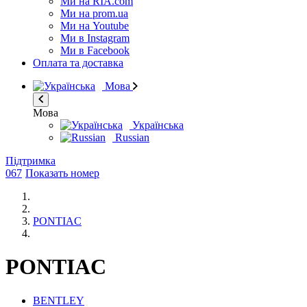
Ми на RIA.com
Ми на prom.ua
Ми на Youtube
Ми в Instagram
Ми в Facebook
Оплата та доставка
Мова
Мова
Українська
Russian
Підтримка
067
Показать номер
PONTIAC
PONTIAC
BENTLEY