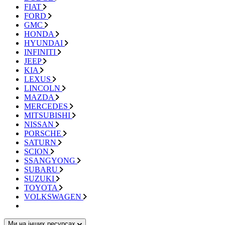
FIAT
FORD
GMC
HONDA
HYUNDAI
INFINITI
JEEP
KIA
LEXUS
LINCOLN
MAZDA
MERCEDES
MITSUBISHI
NISSAN
PORSCHE
SATURN
SCION
SSANGYONG
SUBARU
SUZUKI
TOYOTA
VOLKSWAGEN
Ми на інших ресурсах