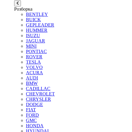
Розборка
BENTLEY
BUICK
GEPLEADER
HUMMER
ISUZU
JAGUAR
MINI
PONTIAC
ROVER
TESLA
VOLVO
ACURA
AUDI
BMW
CADILLAC
CHEVROLET
CHRYSLER
DODGE
FIAT
FORD
GMC
HONDA
HYUNDAI