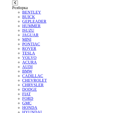
Розборка
BENTLEY
BUICK
GEPLEADER
HUMMER
ISUZU
JAGUAR
MINI
PONTIAC
ROVER
TESLA
VOLVO
ACURA
AUDI
BMW
CADILLAC
CHEVROLET
CHRYSLER
DODGE
FIAT
FORD
GMC
HONDA
HYUNDAI