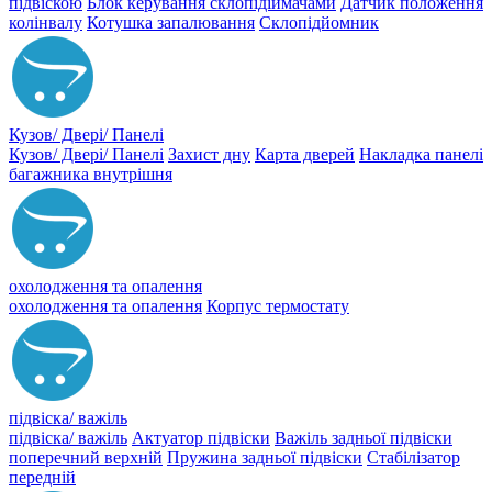
підвіскою
Блок керування склопідіймачами
Датчик положення
колінвалу
Котушка запалювання
Склопідйомник
Кузов/ Двері/ Панелі
Кузов/ Двері/ Панелі
Захист дну
Карта дверей
Накладка панелі
багажника внутрішня
охолодження та опалення
охолодження та опалення
Корпус термостату
підвіска/ важіль
підвіска/ важіль
Актуатор підвіски
Важіль задньої підвіски
поперечний верхній
Пружина задньої підвіски
Стабілізатор
передній