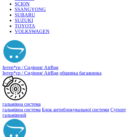
SCION
SSANGYONG
SUBARU
SUZUKI
TOYOTA
VOLKSWAGEN
Інтер*єр / Сидіння/ AirBag
Інтер*єр / Сидіння/ AirBag
обшивка багажника
гальмівна система
гальмівна система
Блок антиблокувальної системи
Супорт
гальмівний