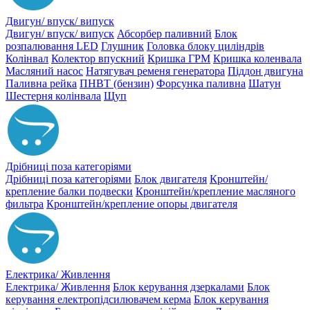
Двигун/ впуск/ випуск
Двигун/ впуск/ випуск
Абсорбер паливний
Блок
розпалювання LED
Глушник
Головка блоку циліндрів
Колінвал
Колектор впускний
Кришка ГРМ
Кришка коленвала
Масляний насос
Натягувач ременя генератора
Піддон двигуна
Паливна рейка
ПНВТ (бензин)
Форсунка паливна
Шатун
Шестерня колінвала
Щуп
Дрібниці поза категоріями
Дрібниці поза категоріями
Блок двигателя
Кронштейн/
крепление балки подвески
Кронштейн/крепление масляного
фильтра
Кронштейн/крепление опоры двигателя
Електрика/ Живлення
Електрика/ Живлення
Блок керування дзеркалами
Блок
керування електропідсилювачем керма
Блок керування