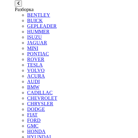
Разборка
BENTLEY
BUICK
GEPLEADER
HUMMER
ISUZU
JAGUAR
MINI
PONTIAC
ROVER
TESLA
VOLVO
ACURA
AUDI
BMW
CADILLAC
CHEVROLET
CHRYSLER
DODGE
FIAT
FORD
GMC
HONDA
HYUNDAI