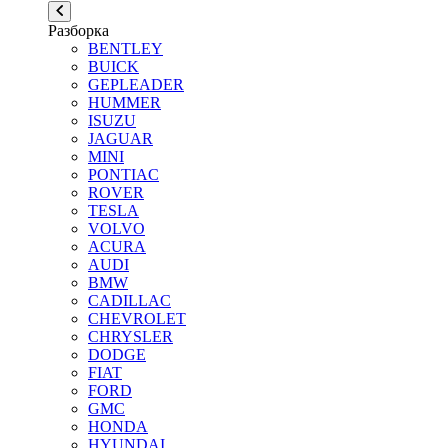
Разборка
BENTLEY
BUICK
GEPLEADER
HUMMER
ISUZU
JAGUAR
MINI
PONTIAC
ROVER
TESLA
VOLVO
ACURA
AUDI
BMW
CADILLAC
CHEVROLET
CHRYSLER
DODGE
FIAT
FORD
GMC
HONDA
HYUNDAI