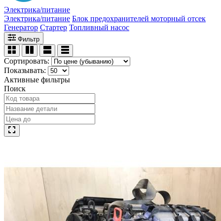
Электрика/питание
Электрика/питание
Блок предохранителей моторный отсек
Генератор
Стартер
Топливный насос
Фильтр
Сортировать:
Показывать:
Активные фильтры
Поиск