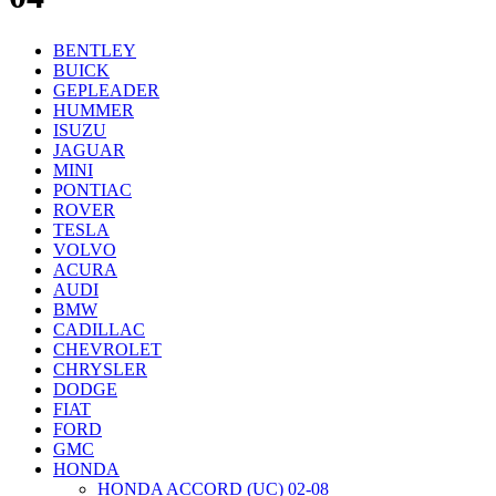
BENTLEY
BUICK
GEPLEADER
HUMMER
ISUZU
JAGUAR
MINI
PONTIAC
ROVER
TESLA
VOLVO
ACURA
AUDI
BMW
CADILLAC
CHEVROLET
CHRYSLER
DODGE
FIAT
FORD
GMC
HONDA
HONDA ACCORD (UC) 02-08