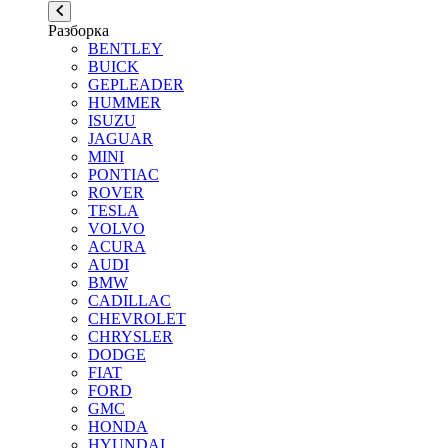
Разборка
BENTLEY
BUICK
GEPLEADER
HUMMER
ISUZU
JAGUAR
MINI
PONTIAC
ROVER
TESLA
VOLVO
ACURA
AUDI
BMW
CADILLAC
CHEVROLET
CHRYSLER
DODGE
FIAT
FORD
GMC
HONDA
HYUNDAI