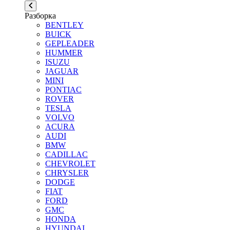
Разборка
BENTLEY
BUICK
GEPLEADER
HUMMER
ISUZU
JAGUAR
MINI
PONTIAC
ROVER
TESLA
VOLVO
ACURA
AUDI
BMW
CADILLAC
CHEVROLET
CHRYSLER
DODGE
FIAT
FORD
GMC
HONDA
HYUNDAI