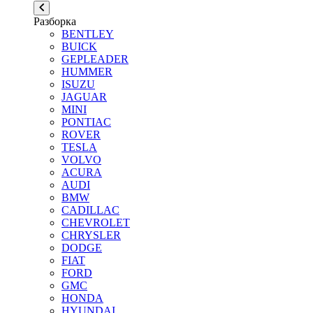
Разборка
BENTLEY
BUICK
GEPLEADER
HUMMER
ISUZU
JAGUAR
MINI
PONTIAC
ROVER
TESLA
VOLVO
ACURA
AUDI
BMW
CADILLAC
CHEVROLET
CHRYSLER
DODGE
FIAT
FORD
GMC
HONDA
HYUNDAI