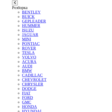
Розборка
BENTLEY
BUICK
GEPLEADER
HUMMER
ISUZU
JAGUAR
MINI
PONTIAC
ROVER
TESLA
VOLVO
ACURA
AUDI
BMW
CADILLAC
CHEVROLET
CHRYSLER
DODGE
FIAT
FORD
GMC
HONDA
HYUNDAI